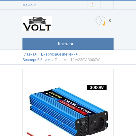
Меню
0
Каталог
Главная
/
Енергозабезпечення
/
Безперебійники
/
Tataliken 12V/220V 3000W